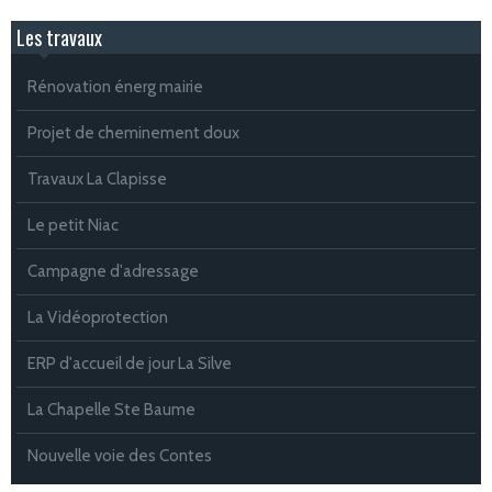
Les travaux
Rénovation énerg mairie
Projet de cheminement doux
Travaux La Clapisse
Le petit Niac
Campagne d'adressage
La Vidéoprotection
ERP d'accueil de jour La Silve
La Chapelle Ste Baume
Nouvelle voie des Contes