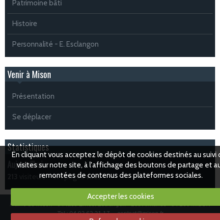
Patrimoine bâti
Histoire
Personnalité - E. Esclangon
Venir à Mison
Présentation
Se déplacer
Statistiques
En cliquant vous acceptez le dépôt de cookies destinés au suivi
Aujourd'hui
visites sur notre site, à l'affichage des boutons de partage et a
remontées de contenus des plateformes sociales.
213
visiteurs -
471
pages vues
Accepter les cookies
Mairie de Mison - 9 Place Ernest Esclangon - Les Armands - 04 200 MISON
Tel : 04 92 62 21 17 -
contact@mison.fr