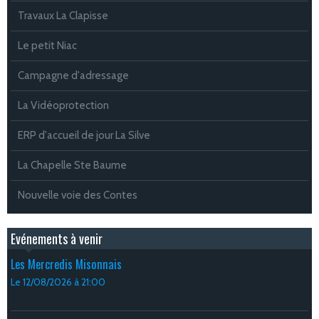
Travaux La Clapisse
Le petit Niac
Campagne d'adressage
La Vidéoprotection
ERP d'accueil de jour La Silve
La Chapelle Ste Baume
Nouvelle voie des Contes
Evénements à venir
Les Mercredis Misonnais
Le 12/08/2026
à 21:00