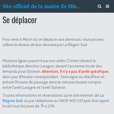
Site officiel de la mairie de Mison
Se déplacer
Découvrir Mison
Vivre à Mison
Services municipaux
Pour venir à Mison ou se déplacer aux alentours, vous pouvez
utiliser le réseau de bus desservi par La Région Sud
Environnement
Agenda
passent
Plusieurs lignes
par nos arrêts (Totem devant la
bibliothèque direction Laragne, devant l'ancienne école des
Le Misonnais
Armands pour Sisteron.
Attention, il n'y a pas d'arrêt spécifique
,
donc pas d'horaire correspondant : faire signe au chauffeur et
Vos doléances
prévoir l'horaire de passage dans le créneau horaire compris
entre l'arrêt Laragne et l'arrêt Sisteron.
Contact
Toutes informations et réservations sur le site internet de
La
Région Sud
, ou par téléphone au 0809 400 013 (prix d'un appel
local) tous les jours de 7h à 20h.