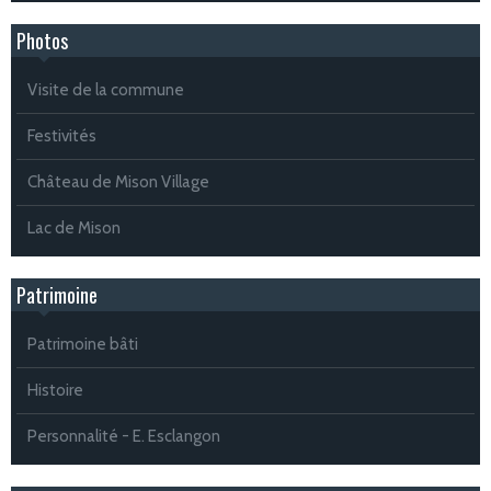
Photos
Visite de la commune
Festivités
Château de Mison Village
Lac de Mison
Patrimoine
Patrimoine bâti
Histoire
Personnalité - E. Esclangon