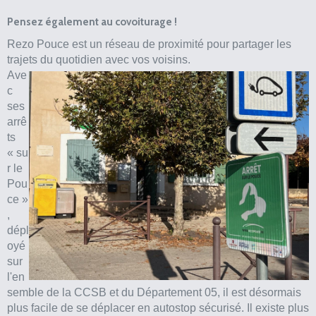
Pensez également au covoiturage !
Rezo Pouce est un réseau de proximité pour partager les
trajets du quotidien avec vos voisins.
Ave
c
ses
arrê
ts
« su
r le
Pou
ce »
,
dépl
oyé
sur
l'en
semble de la CCSB et du Département 05, il est désormais
plus facile de se déplacer en autostop sécurisé. Il existe plus