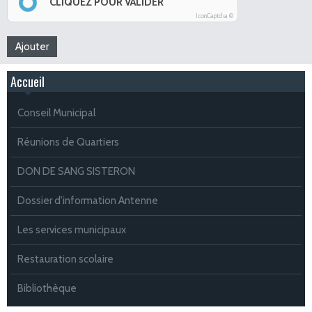
CLIQUEZ POUR VALIDER
IconCaptcha ©
Accueil
Conseil Municipal
Réunions de Quartiers
DON DE SANG SISTERON
Dossier d'information Antenne
Les services municipaux
Restauration scolaire
Bibliothèque