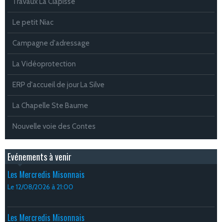
Travaux La Clapisse
Le petit Niac
Campagne d'adressage
La Vidéoprotection
ERP d'accueil de jour La Silve
La Chapelle Ste Baume
Nouvelle voie des Contes
Evénements à venir
Les Mercredis Misonnais
Le 12/08/2026
à 21:00
Les Mercredis Misonnais