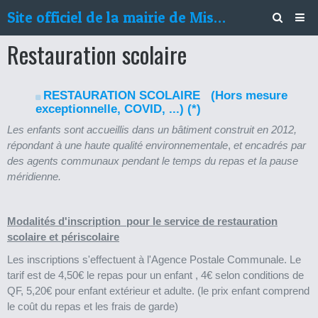
Site officiel de la mairie de Mison
Restauration scolaire
Découvrir Mison
Vivre à Mison
RESTAURATION SCOLAIRE (Hors mesure
Services municipaux
exceptionnelle, COVID, ...) (*)
Les enfants sont accueillis dans un bâtiment construit en 2012,
Environnement
répondant à une haute qualité environnementale
,
et encadrés par
des agents communaux pendant le temps du repas et la pause
Agenda
méridienne.
Le Misonnais
Vos doléances
Modalités d'inscription pour le service de restauration
scolaire et périscolaire
Contact
Les inscriptions s'effectuent à l'Agence Postale Communale. Le
tarif est de 4,50€ le repas pour un enfant , 4€ selon conditions de
QF, 5,20€ pour enfant extérieur et adulte.
(le prix enfant comprend
le coût du repas et les frais de garde)