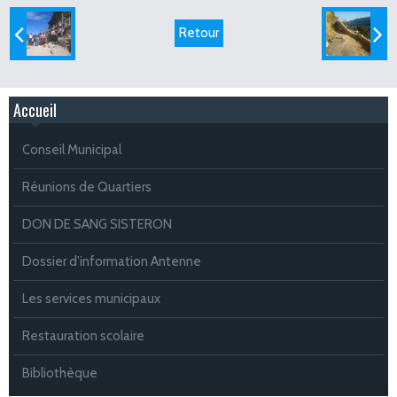
Retour
Accueil
Conseil Municipal
Réunions de Quartiers
DON DE SANG SISTERON
Dossier d'information Antenne
Les services municipaux
Restauration scolaire
Bibliothèque