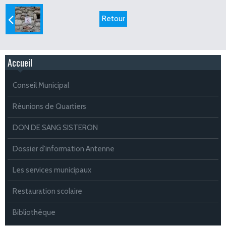
Retour
Accueil
Conseil Municipal
Réunions de Quartiers
DON DE SANG SISTERON
Dossier d'information Antenne
Les services municipaux
Restauration scolaire
Bibliothèque