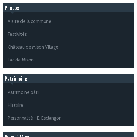
Photos
Visite de la commune
Festivités
Château de Mison Village
Lac de Mison
Patrimoine
Patrimoine bâti
Histoire
Personnalité - E. Esclangon
Venir à Mison