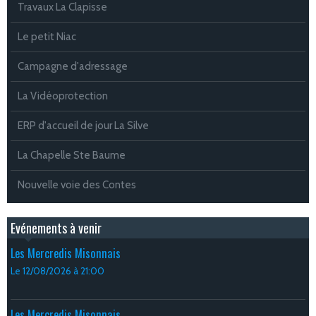
Travaux La Clapisse
Le petit Niac
Campagne d'adressage
La Vidéoprotection
ERP d'accueil de jour La Silve
La Chapelle Ste Baume
Nouvelle voie des Contes
Evénements à venir
Les Mercredis Misonnais
Le 12/08/2026
à 21:00
Les Mercredis Misonnais