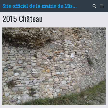
Site officiel de la mairie de Mison
2015 Château
Découvrir Mison
Vivre à Mison
Services municipaux
Environnement
Agenda
Le Misonnais
Vos doléances
Contact